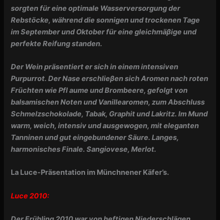
sorgten für eine optimale Wasserversorgung der
Rebstöcke, während die sonnigen und trockenen Tage
im September und Oktober für eine
gleichmäβige und
perfekte Reifung standen.
Der Wein präsentiert er sich in einem intensiven
Purpurrot. Der Nase erschlieβen sich Aromen nach roten
Früchten wie Pfl aume und Brombeere, gefolgt von
balsamischen Noten und Vanillearomen, zum Abschluss
Schmelzschokolade, Tabak, Graphit und Lakritz. Im Mund
warm, weich, intensiv und ausgewogen, mit eleganten
Tanninen und gut eingebundener Säure. Langes,
harmonisches Finale. Sangiovese, Merlot.
La Luce-Präsentation im Münchnener Käfer’s.
Luce 2010:
Der Frühling 2010 war von heftigen Niederschlägen