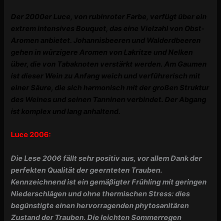
Der 2000er Luce, von rubinroter Farbe, verfügt über ein
extrem intensives
Bouquet, das eine Vielzahl von Obst-
Aromen anbietet. Johannisbeeren
und Walderdbeeren
gehen in würzigere Aromen von Lakritze und Nelken
über, die von Tabaknoten verstärkt werden. Am Gaumen
ist dieser Wein zu Anfang weich und verführerisch mit
einer Säure, die sich harmonisch mit der großen Struktur
des Weines und seinen Tanninen verbindet. Der Abgang
ist komplex und lang anhaltend.
Luce 2006:
Die Lese 2006 fällt sehr positiv aus, vor allem Dank der
perfekten Qualität der geernteten Trauben.
Kennzeichnend ist ein gemäβigter Frühling mit geringen
Niederschlägen und ohne thermischen Stress: dies
begünstigte einen hervorragenden phytosanitären
Zustand der Trauben. Die leichten Sommerregen