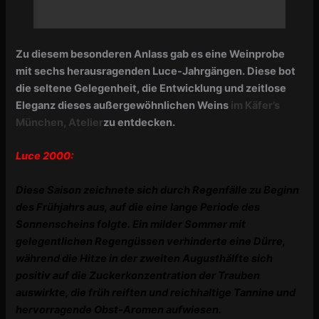
Zu diesem besonderen Anlass gab es eine Weinprobe
mit sechs herausragenden Luce-Jahrgängen. Diese bot
die seltene Gelegenheit, die Entwicklung und zeitlose
Eleganz dieses außergewöhnlichen Weins
im Käfer’s
München, Atelier
zu entdecken.
Luce 2000:
Diese Saison zeichnete sich durch Regenfälle zu Beginn
des Frühjahrs aus, auf die eine lange Periode des
Sonnenscheins folgte. Ein milder Sommer mit
gelegentlichen Regengüssen verhinderte eine Dürre,
während die Hitze in der zweiten Augusthälfte sich
positiv auf die
Zuckerkonzentration der Trauben
auswirkte, die früh reiften und
reichhaltige Tannine und
hervorragende Obst-Aromen aufwiesen.