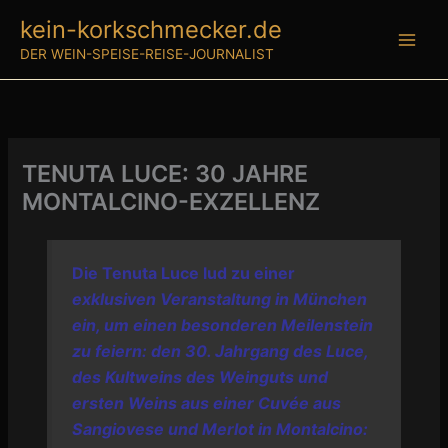
Zum
kein-korkschmecker.de
Inhalt
DER WEIN-SPEISE-REISE-JOURNALIST
springen
TENUTA LUCE: 30 JAHRE
MONTALCINO-EXZELLENZ
Die Tenuta Luce lud zu einer
exklusiven Veranstaltung in München
ein, um einen besonderen Meilenstein
zu feiern: den 30. Jahrgang des Luce,
des Kultweins des Weinguts und
ersten Weins aus einer Cuvée aus
Sangiovese und Merlot in Montalcino: