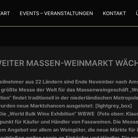
TART
EVENTS – VERANSTALTUNGEN
KONTAKT
EITER MASSEN-WEINMARKT WÄC
eilnehmer aus 22 Ländern sind Ende November nach A
ie größte Messe der Welt für das Massenweingeschäft
„Wo
tion“
findet traditionell in der niederländischen Metropole
wurden neue Marktchancen ausgelotet:
[lightgrey_box]
ie „World Bulk Wine Exhibition“ WBWE (Foto oben: Klaus
ffpunkt für Käufer und Händler von Fassweinen. Die Messe
rem Angebot vor allem an Weingüter, die neue Märkte für 
schließen wollen sowie an Einkäufer und Händler. Die n