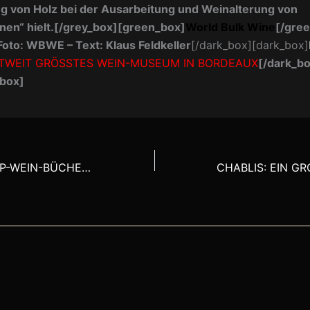
 von Holz bei der Ausarbeitung und Weinalterung von
en“ hielt.[/grey_box][green_box]
World Bulk Wine
[/gre
oto: WBWE – Text: Klaus Feldkeller
[/dark_box][dark_box]
TWEIT GRÖSSTES WEIN-MUSEUM IN BORDEAUX
[/dark_b
_box]
GESCHENKT: TOP-WEIN-BÜCHER ZUM FEST