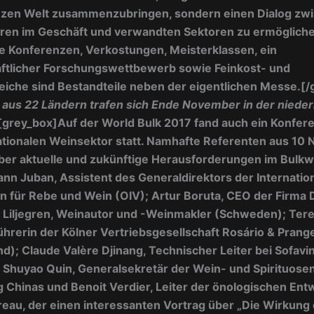
nzen Welt zusammenzubringen, sondern einen Dialog zw
ren im Geschäft und verwandten Sektoren zu ermögliche
e Konferenzen, Verkostungen, Meisterklassen, ein
ftlicher Forschungswettbewerb sowie Feinkost- und
eiche sind Bestandteile neben der eigentlichen Messe.[
 aus 22 Ländern trafen sich Ende November in der niede
[grey_box]Auf der World Bulk 2017 fand auch ein Konfer
tionalen Weinsektor statt. Namhafte Referenten aus 10 
ber aktuelle und zukünftige Herausforderungen im Bulkw
ann Juban, Assistent des Generaldirektors der Internatio
n für Rebe und Wein (OIV); Artur Boruta, CEO der Firma
 Liljegren, Weinautor und -Weinmakler (Schweden); Tere
hrerin der Kölner Vertriebsgesellschaft Rosário & Prang
d); Claude Valère Djinang, Technischer Leiter bei Sofavi
 Shuyao Quin, Generalsekretär der Wein- und Spirituose
 Chinas und Benoit Verdier, Leiter der önologischen Ent
eau, der einen interessanten Vortrag über „Die Wirkung