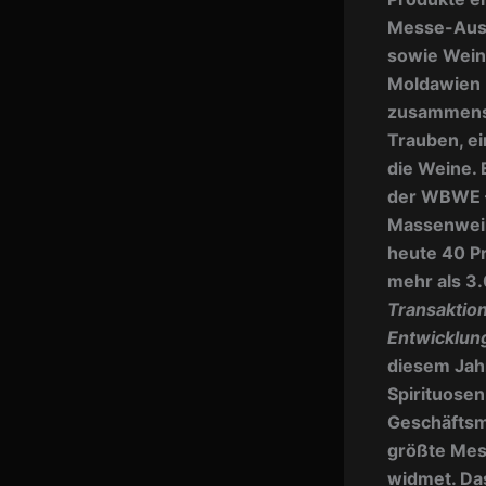
Messe-Ausg
sowie Weink
Moldawien 
zusammens. 
Trauben, ei
die Weine. 
der WBWE 
Massenwein
heute 40 P
mehr als 3
Transaktio
Entwicklun
diesem Jah
Spirituosen
Geschäftsm
größte Mes
widmet. Das