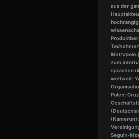
aus der ga
Hauptakteu
hochrangig
wissenscha
Produktber
Teilnehmer
Metropole.
zum interna
sprachen ü
weltweit: Y
Organisatio
Polen; Cruz
Geschäftsfü
(Deutschlan
(Kamerun);
Vereinigung
Seguin-Mor