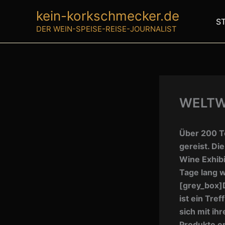
Zum
kein-korkschmecker.de
Inhalt
S
DER WEIN-SPEISE-REISE-JOURNALIST
springen
WELTW
Über 200 T
gereist. D
Wine Exhibi
Tage lang 
[grey_box]D
ist ein Tre
sich mit ih
Produkte er