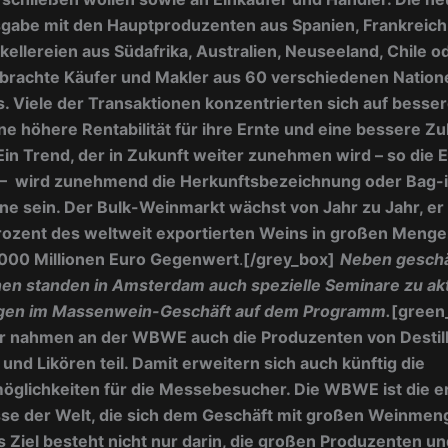
abe mit den Hauptproduzenten aus Spanien, Frankreich u
ellereien aus Südafrika, Australien, Neuseeland, Chile o
brachte Käufer und Makler aus 60 verschiedenen Nation
Viele der Transaktionen konzentrierten sich auf besser
ne höhere Rentabilität für ihre Ernte und eine bessere Zu
Ein Trend, der in Zukunft weiter zunehmen wird – so die 
– wird zunehmend die
Herkunftsbezeichnung oder Bag-
e sein. Der Bulk-Weinmarkt wächst von Jahr zu Jahr, er
rozent des weltweit exportierten Weins in großen Mengen
.000 Millionen Euro Gegenwert
.
[/grey_box]
Neben geschä
nen standen in Amsterdam auch spezielle Seminare zu ak
gen im Massenwein-Geschäft auf dem Programm.
[green
r nahmen an der WBWE auch die Produzenten von Destill
 und Likören teil. Damit erweitern sich auch künftig die
öglichkeiten für die Messebesucher. Die WBWE ist die e
se der Welt, die sich dem Geschäft mit großen Weinmen
 Ziel besteht nicht nur darin, die großen Produzenten un