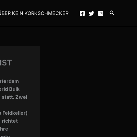
Suchen
ÜBER KEIN KORKSCHMECKER
HST
msterdam
rld Bulk
 statt. Zwei
 Feldkeller)
 richtet
ihre
eunte