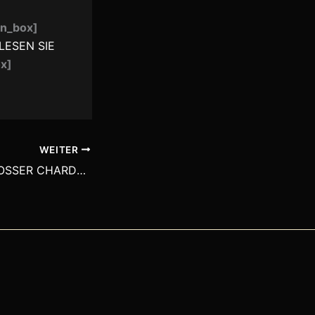
en_box]
LESEN SIE
ox]
WEITER
CHABLIS: EIN GROSSER CHARDONNAY