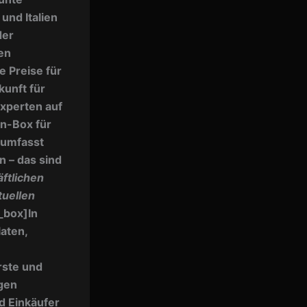
nd Italien
der
en
e Preise für
kunft für
Experten auf
in-Box
für
 umfasst
 – das sind
ftlichen
tuellen
_box]In
aten,
rste und
gen
d Einkäufer