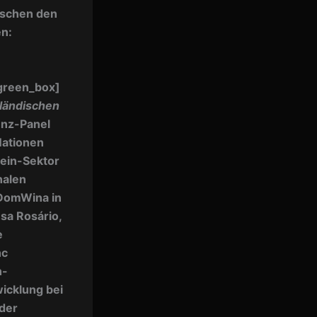
ischen den
n:
/green_box]
rländischen
enz-Panel
Nationen
ein-Sektor
nalen
 DomWina in
sa Rosário,
e
nc
n-
wicklung bei
 der