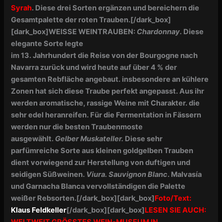
Syrah
. Diese drei Sorten ergänzen und bereichern die
Gesamtpalette der roten Trauben.
[/dark_box]
[dark_box]
WEISSE WEINTRAUBEN:
Chardonnay.
Diese
elegante Sorte legte
im 13. Jahrhundert die Reise von der Bourgogne nach
Navarra zurück und wird heute auf über 4 % der
gesamten Rebfläche angebaut. insbesondere an kühlere
Zonen hat sich diese Traube perfekt angepasst. Aus ihr
werden aromatische, rassige Weine mit Charakter. die
sehr edel heranreifen. Für die Fermentation in Fässern
werden nur die besten Traubenmoste
ausgewählt.
Gelber Muskateller.
Diese sehr
parfümreiche Sorte aus kleinen goldgelben Trauben
dient vorwiegend zur Herstellung von duftigen und
seidigen Süßweinen.
Viura. Sauvignon Blanc
. Malvasía
und Garnacha Blanca vervollständigen die Palette
weißer Rebsorten.
[/dark_box]
[dark_box]
Foto/Text:
Klaus Feldkeller
[/dark_box]
[dark_box]
LESEN SIE AUCH:
WELTWEIT GRÖSSTES WEIN-MUSEUM IN