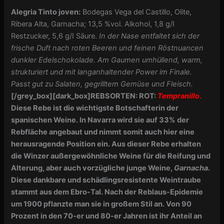
Alegria Tinto joven:
Bodegas Vega del Castillo, Olite,
Ribera Alta, Garnacha; 13,5 %vol. Alkohol, 1,8 g/I
Restzucker, 5,6 g/I Säure.
In der Nase entfaltet sich der
frische Duft nach roten Beeren und feinen Röstnuancen
dunkler Edelschokolade. Am Gaumen umhüllend, warm,
strukturiert und mit langanhaltender Power im Finale.
Passt gut zu Salaten, gegrilltem Gemüse und Fleisch.
[/grey_box]
[dark_box]REBSORTEN: ROT:
Tempranillo.
Diese Rebe ist die wichtigste Botschafterin der
spanischen Weine. ln Navarra wird sie auf 33% der
Rebfläche angebaut und nimmt somit auch hier eine
herausragende Position ein. Aus dieser Rebe erhalten
die Winzer außergewöhnliche Weine für die Reifung und
Alterung, aber auch vorzügliche junge Weine,
Garnacha.
Diese dankbare und schädlingsresistente Weintraube
stammt aus dem Ebro-Tal. Nach der Reblaus-Epidemie
um 1900 pflanzte man sie in großem Stil an. Von 90
Prozent in den 70-er und 80-er Jahren ist ihr Anteil an