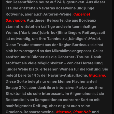
der Gesamtfläche heute auf 24 % gesunken. Aus dieser
Traube entstehen Navarras Roséweine und junge
Rotweine, aber auch Autoren-Weine.
Cabernet
Sauvignon.
Aus dieser Rebsorte. die aus Bordeaux
stammt, entstehen kräftige und sehr tanninhaltige
Weine.
[/dark_box]
[dark_box]
Eine längere Reifungszeit
ist notwendig, um ihre Tannine zu „bändigen“.
Merlot.
Diese Traube stammt aus der Region Bordeaux: sie hat
sich hervorragend an das Mikroklima angepasst. Se ist
sanfter und süßlicher als die Cabernet-Traube. Damit
eröffnet sie viele Möglichkeiten – von der Herstellung
junger Weiıe bis zu erlesenen Weinen für die Reifung. Sie
belegt bereits 14 % der Navarra-Anbauflache.
Graciano.
Diese Sorte belegt nur einen kleinen Flächenanteil
(knapp 2 %), aber dank ihrer intensiven Farbe und ihrer
Struktur ist sie sehr interessant. lm Allgemeinen ist sie
Bestandteil von Kompositionen mehrerer Sorten mit
nachfolgender Reifung, aber es gibt auch reine
Graciano-Rebsortenweine.
Mazuelo, Pinot Noir
und