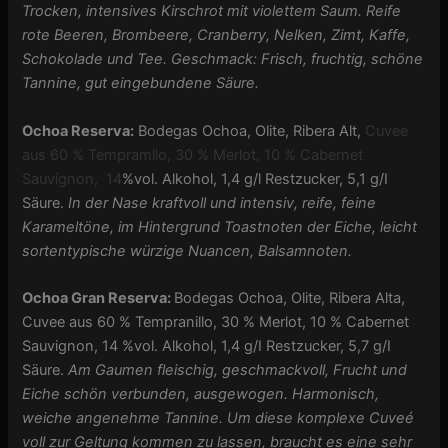
Trocken, intensives Kirschrot mit violettem Saum. Reife
rote Beeren, Brombeere, Cranberry, Nelken, Zimt, Kaffe,
Schokolade und Tee. Geschmack: Frisch, fruchtig, schöne
Tannine, gut eingebundene Säure.
Ochoa Reserva:
Bodegas Ochoa, Olite, Ribera Alt,
Cuvee
aus 60 % Tempramllo, 30 % Merlot, 10 % Cabernet
Sauvignon, 14
%vol. Alkohol, 1,4 g/l Restzucker, 5,1 g/I
Säure.
In der Nase kraftvoll und intensiv, reife, feine
Karameltöne, im Hintergrund Toastnoten der Eiche, leicht
sortentypische würzige Nuancen, Balsamnoten.
Ochoa Gran Reserva:
Bodegas Ochoa, Olite, Ribera Alta,
Cuvee aus 60 % Tempranillo, 30 % Merlot, 10 % Cabernet
Sauvignon, 14 %vol. Alkohol, 1,4 g/I Restzucker, 5,7 g/I
Säure.
Am Gaumen fleischig, geschmackvoll, Frucht und
Eiche schön verbunden, ausgewogen. Harmonisch,
weiche angenehme Tannine. Um diese komplexe Cuveé
voll zur Geltung kommen zu lassen, braucht es eine sehr