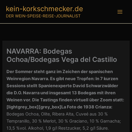
Zum
kein-korkschmecker.de
Inhalt
DER WEIN-SPEISE-REISE-JOURNALIST
springen
NAVARRA: Bodegas
Ochoa/Bodegas Vega del Castillo
Der Sommer steht ganz im Zeichen der spanischen
Weinregion Navarra. Es gibt neue Tropfen: In 7 kurzen
Sessions stellt Spanienexperte David Schwarzwälder
die D.O. Navarra und insgesamt 13 Bodegas mit ihren
Weinen vor. Die Tastings finden virtuell über Zoom statt:
[lightgrey_box]
[grey_box]
La Foto de 1938 Crianza:
Bodegas Ochoa, Olite, Ribera Alta, Cuveé aus 30 %
Tempranillo, 30 % Merlot, 30 % Graciano, 10 % Garnacha;
13,5 %vol. Alkohol, 1,9 g/l Restzucker, 5,2 g/l Säure.