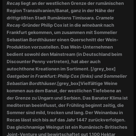
Recaș
liegt an der westlichen Grenze der rumänischen
Region Transsilvanien/Banat, ganz in der Nähe der
drittgrößten Stadt Rumäniens Timisoara.
Cramele
Recaș
-Gründer Philip Cox ist in die
winebank
nach
Frankfurt gekommen, um zusammen mit Sommelier
Sebastian Bordthäuser einen Querschnitt der Wein-
Produktion vorzustellen. Das Wein-Unternehmen
bedient sowohl den Mainstream (in Deutschland beim
Discounter Penny vertreten), hat aber auch
autochthone Kreationen im Sortiment.
[/grey_box]
Gastgeber in Frankfurt: Philip Cox (links) und Sommelier
Sebastian Bordthäuser.
[grey_box]Vielfältige
Weine
kommen aus dem Banat, der westlichen Tiefebene an
der Grenze zu Ungarn und Serbien. Das Banater Klima ist
mediterran beeinflusst, der Frühling beginnt zeitig, die
Sommer sind mild, trocken und lang. Der Weinanbau in
Recas lässt sich bis auf das Jahr 1447 zurückverfolgen.
Das gleichnamige Weingut ist ein Rumänisch-Britisches
Joint-Venture und bewirtschaftet gut 1.100 Hektar