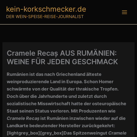
Zum
kein-korkschmecker.de
Inhalt
DER WEIN-SPEISE-REISE-JOURNALIST
springen
Cramele Recaș AUS RUMÄNIEN:
WEINE FÜR JEDEN GESCHMACK
Rumänien ist das nach Griechenland älteste
weinproduzierende Land in Europa. Schon Homer
schwärmte von der Qualität der thrakische Tropfen.
Doch über die Jahrhunderte und zuletzt durch
sozialistische Misswirtschaft hatte der osteuropäische
Staat seinen Status verloren. Mit Produzenten wie
Cramele Recaș
ist Rumänien inzwischen wieder auf die
Landkarte bedeutender Hersteller zurückgekehrt:
[lightgrey_box][grey_box]
Das Spitzenweingut
Cramele