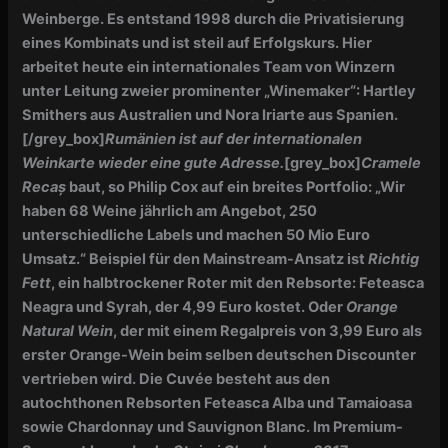
Weinberge. Es entstand 1998 durch die Privatisierung
eines Kombinats und ist steil auf Erfolgskurs. Hier
arbeitet heute ein internationales Team von Winzern
unter Leitung zweier prominenter „Winemaker“: Hartley
Smithers aus Australien und Nora Iriarte aus Spanien.
[/grey_box]
Rumänien ist auf der internationalen
Weinkarte wieder eine gute Adresse.
[grey_box]
Cramele
Recaș
baut, so Philip Cox auf ein breites Portfolio: „Wir
haben 68 Weine jährlich am Angebot, 250
unterschiedliche Labels und machen 50 Mio Euro
Umsatz.“ Beispiel für den Mainstream-Ansatz ist
Richtig
Fett
, ein halbtrockener Roter mit den
Rebsorte: Feteasca
Neagra und Syrah, der 4,99 Euro kostet. Oder
Orange
Natural Wein
, der mit einem Regalpreis von 3,99 Euro als
erster Orange-Wein beim selben deutschen Discounter
vertrieben wird. Die Cuvée besteht aus den
autochthonen Rebsorten Feteasca Alba und Tamaioasa
sowie Chardonnay und Sauvignon Blanc. Im Premium-