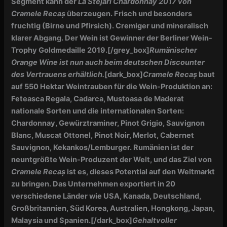
Segment kann der
La Stejari Chardonnay 2017 von
Cramele Recaș
überzeugen. F
risch und besonders
fruchtig (Birne und Pfirsich).
Cremiger und mineralisch
klarer Abgang.
Der
Wein ist Gewinner der Berliner Wein-
Trophy Goldmedaille 2019.
[/grey_box]
Rumänischer
Orange Wine ist nun auch beim deutschen Discounter
des Vertrauens erhältlich.
[dark_box]
Cramele Recaș
baut
auf 550 Hektar Weintrauben für die Wein-Produktion an:
Feteasca Regala, Cadarca, Mustoasa de Maderat
nationale Sorten und die internationalen Sorten:
Chardonnay, Gewürztraminer, Pinot Grigio, Sauvignon
Blanc, Muscat Ottonel, Pinot Noir, Merlot, Cabernet
Sauvignon, Kekankos/Lemburger. Rumänien ist der
neuntgrößte Wein-Produzent der Welt, und das Ziel von
Cramele Recaș
ist es, dieses Potential auf den Weltmarkt
zu bringen. Das Unternehmen exportiert in 20
verschiedene Länder wie USA, Kanada, Deutschland,
Großbritannien, Süd Korea, Australien, Hongkong, Japan,
Malaysia und Spanien.[/dark_box]
Gehaltvoller