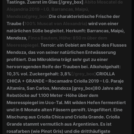
Tastings. Zuerst im Glas:
[/grey_box]
Abito Moscatel de
Alejandria 2019 – I.G, Barrancas, Maipú,
Mendoza
[grey_box]
Die charakteristische Frische der
Traube (
100% Muscat von Alexandria)
wird von einer
natürlichen Süße begleitet. Herkunft: Barrancas, Maipú,
Mendoza,
Finca Bautem,
Höhe: 850 m über dem
Meeresspiegel.
Terroir: ein Gebiet am Rande des Flusses
Mendoza, das von seiner natürlichen Entwässerung
profitiert. Das Mikroklima trägt sehr gut zu einer
hervorragenden Reife der Trauben bei. Alkoholgehalt:
10,3% vol. Zuckergehalt: 3,8%
[/grey_box]
CRIOLLA
CHICA + GRANDE –
Rocamadre Criolla 2019 – I.G. Paraje
Altamira, San Carlos, Mendoza [grey_box]
80 Jahre alte
Rebstöcke auf 1.100 Meter -Höhe über dem
Meeresspiegel im Uco-Tal. Mit wilden Hefen fermentiert
und in 6 Monate alten Fässern gereift. Ungefiltert. Eine
Mischung aus Criolla Chica und Criolla Grande.
Criolla
Grande stammt vermutlich aus Argentinien. Es ist
rosafarben (wie Pinot Gris) und die dritthäufigste