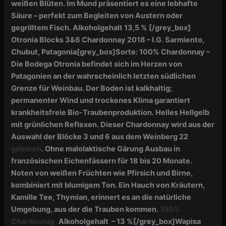
weißen Blüten. Im Mund präsentiert es eine lebhafte
Säure – perfekt zum Begleiten von Austern oder
gegrilltem Fisch. Alkoholgehalt 13,5 %
[/grey_box]
Otronia Blocks 3&6 Chardonnay 2018 – I.G. Sarmiento,
Chubut, Patagonia
[grey_box]
Sorte: 100% Chardonnay –
Die Bodega Otronia befindet sich im Herzen von
Patagonien an der wahrscheinlich letzten südlichen
Grenze für Weinbau. Der Boden ist kalkhaltig;
permanenter Wind und trockenes Klima garantiert
krankheitsfreie Bio-Traubenproduktion. Helles Hellgelb
mit grünlichen Reflexen. Dieser Chardonnay wird aus der
Auswahl der Blöcke 3 und 6 aus dem Weinberg 22
geboren
. Ohne malolaktische Gärung Ausbau in
französischen Eichenfässern für 18 bis 20 Monate.
Noten von weißen Früchten wie Pfirsich und Birne,
kombiniert mit blumigem Ton. Ein Hauch von Kräutern,
Kamille Tee, Thymian, erinnert es an die natürliche
Umgebung, aus
der die Trauben kommen.
100%
Chardonnay,
Alkoholgehalt – 13 %
[/grey_box]
Wapisa