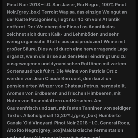
Pinot Noir 2018 – I.G. San Javier, Río Negro, 100% Pinot
Noir.
[grey_box]
Terroir:
Wapisa, das einzige Weingut an
der Küste Patagoniens, liegt nur 40 km vom Atlantik
entfernt. Der Weinberg der Finca Los Acantilados
zeichnet sich durch Kalk- und Lehmböden und sehr
wenig organische Stoffe aus und produziert Weine mit
großer Säure. Dies wird durch eine hervorragende Lage
ergänzt, wenn die Brise aus dem Meer eindringt und zu
ausgewogenen und dynamischen Rottönen mit zartem
Sortenausdruck führt. Die Weine von Patricia Ortiz
werden von Jean Claude Berrouet, dem kürzlich
pensionierten Winzer von Chateau Petrus, hergestellt.
Aromen von Erdbeeren und frischen Himbeeren, mit
Noten von Rosenblättern und Kirschen. Am
Gaumenfrisch und zart, mit festen Tanninen von seidiger
Textur. Alkoholgehalt 13,20%.
[/grey_box]
Humberto
Canale ‘Old Vineyard’ Pinot Noir 2018 – I.G. General Roca,
Alto Río Negro
[grey_box]M
alolaktische Fermentation
und spätere Alterung
in französischen und