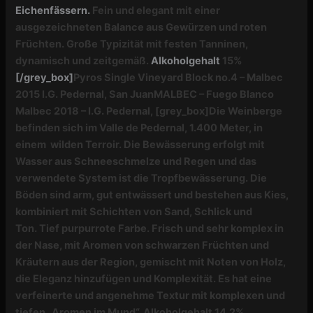
Eichenfässern.
Fein und elegant mit einer
ausgezeichneten Balance aus Gewürzen und roten
Früchten. Große Typizität mit festen Tanninen,
dynamisch und zeitgemäß.
Alkoholgehalt
15%
[/grey_box]
Pyros Single Vineyard Block no.4 –
Malbec
2015 I.G. Pedernal, San Juan
MALBEC –
Fuego Blanco
Malbec 2018 – I.G. Pedernal,
[grey_box]
Die Weinberge
befinden sich im Valle de Pedernal, 1.400 Meter, in
einem wilden Terroir. Die Bewässerung erfolgt mit
Wasser aus Schneeschmelze und Regen und das
verwendete System ist die Tropfbewässerung. Die
Böden sind arm, gut entwässert und bestehen aus Kies,
kombiniert mit Schichten von Sand, Schlick und
Ton.
Tief purpurrote Farbe. Frisch und sehr komplex in
der Nase, mit Aromen von schwarzen Früchten und
Kräutern aus der Region, gemischt mit Noten von Holz,
die Eleganz hinzufügen und Komplexität. Es hat eine
verfeinerte und angenehme Textur mit komplexen und
tiefen „Aromen im Mund“.
Alkoholgehalt
14,2%