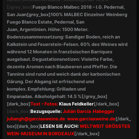
[/grey_box]
Fuego Blanco Malbec 2018 – I.G. Pedernal,
San Juan
[grey_box]
100% MALBEC
Einzelner Weinberg
Fuego Blanco Estate, Pedernal, San
Juan, Argentinien.
Höhe: 1500 Meter
.
Bodenzusammensetzung: Sandiger Boden, reich an
Kalkstein und Feuerstein-
Felsen. 60% des Weines wird
während 12 Monaten in französischen Barriques
ausgebaut. Degustationsnotizen: Violette Farbe,
dezente Aromen nach Blaubeeren und Pfeffer. Die
Tannine sind rund und weich dank der karbonischen
Gärung. Der Abgang ist erfrischend und
komplex. Empfehlung: Grilladen und
Empanadas.
Alkoholgehalt: 14.5 %
[/grey_box]
[dark_box]
Text
– Fotos:
Klaus Feldkeller
[/dark_box]
[dark_box]
Bezugsquelle:
Julián García Habegger
juliangh@garciasweine.de
www.garciasweine.de
[/dark_
box]
[dark_box]
LESEN SIE AUCH:
WELTWEIT GRÖSSTES
WEIN-MUSEUM IN BORDEAUX
[/dark_box]