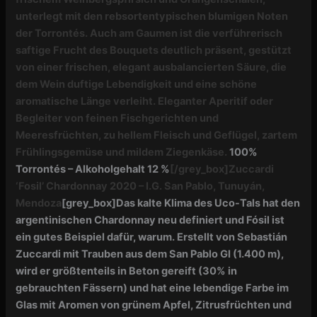
unterlegt mit den rebsortentypischen blumigen Noten
der Torrontés. Auch am Gaumen ist die verführerisch
saftige Frucht des Bouquets deutlich präsent, gestützt
von einer frischen, elegant ausbalancierten Säure, die
dem Wein duftige Lebendigkeit und eine schöne
aromatische Länge verleiht. Eleganter Aperitif oder
Begleiter von feinen Fischgerichten und
Meeresfrüchten, zu hellem Fleisch und Geflügel, zartem
Frühlingsgemüse und mildem Ziegenkäse.
100%
Torrontés – Alkoholgehalt 12 %
[/grey_box]
Zuccardi
‘Fosil’ Chardonnay 2020 – I.G. San Pablo, Tunuyán,
Mendoza
[grey_box]Das kalte Klima des Uco-Tals hat den
argentinischen Chardonnay neu definiert und Fósil ist
ein gutes Beispiel dafür, warum. Erstellt von Sebastián
Zuccardi mit Trauben aus dem San Pablo GI (1.400 m),
wird er größtenteils in Beton gereift (30% in
gebrauchten Fässern) und hat eine lebendige Farbe im
Glas mit Aromen von grünem Apfel, Zitrusfrüchten und