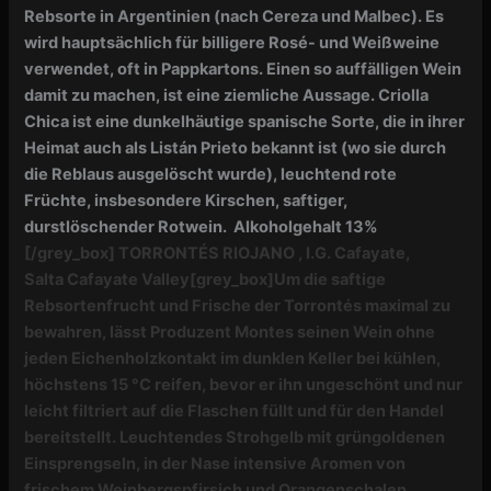
Rebsorte in Argentinien (nach Cereza und Malbec). Es
wird hauptsächlich für billigere Rosé- und Weißweine
verwendet, oft in Pappkartons. Einen so auffälligen Wein
damit zu machen, ist eine ziemliche Aussage. Criolla
Chica ist eine dunkelhäutige spanische Sorte, die in ihrer
Heimat auch als Listán Prieto bekannt ist (wo sie durch
die Reblaus ausgelöscht wurde), leuchtend rote
Früchte, insbesondere Kirschen,
saftiger,
durstlöschender Rotwein. Alkoholgehalt 13%
[/grey_box]
TORRONTÉS RIOJANO ,
I.G. Cafayate,
Salta
Cafayate Valley
[grey_box]
Um die saftige
Rebsortenfrucht und Frische der Torrontés maximal zu
bewahren, lässt Produzent Montes seinen Wein ohne
jeden Eichenholzkontakt im dunklen Keller bei kühlen,
höchstens 15 °C reifen, bevor er ihn ungeschönt und nur
leicht filtriert auf die Flaschen füllt und für den Handel
bereitstellt.
Leuchtendes Strohgelb mit grüngoldenen
Einsprengseln, in der Nase intensive Aromen von
frischem Weinbergspfirsich und Orangenschalen,