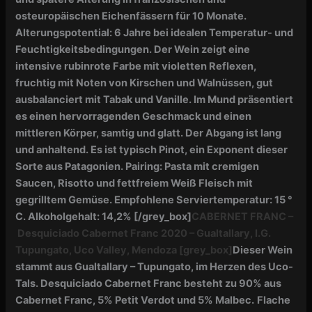
osteuropäischen Eichenfässern für 10 Monate.
Alterungspotential: 6 Jahre bei idealen Temperatur- und
Feuchtigkeitsbedingungen.
Der Wein zeigt eine
intensive rubinrote Farbe mit violetten Reflexen,
fruchtig mit Noten von Kirschen und Walnüssen, gut
ausbalanciert mit Tabak
und Vanille. Im Mund präsentiert
es einen hervorragenden Geschmack und einen
mittleren Körper, samtig und glatt. Der Abgang ist lang
und anhaltend. Es ist typisch Pinot, ein Exponent dieser
Sorte aus Patagonien. Pairing
: Pasta mit cremigen
Saucen, Risotto und fettfreiem Weiß
Fleisch mit
gegrilltem Gemüse. Empfohlene Serviertemperatur: 15 °
C.
Alkoholgehalt: 14,2%
[/grey_box]
CABERNET FRANC –
Desquiciado Cabernet Franc 2020 – Gualtallary, I.G.
Tupungato, Uco Valley, Mendoza
[grey_box]
Dieser Wein
stammt aus Gualtallary – Tupungato, im Herzen des Uco-
Tals. Desquiciado Cabernet Franc besteht zu 90% aus
Cabernet Franc, 5% Petit Verdot und 5% Malbec.
Flache