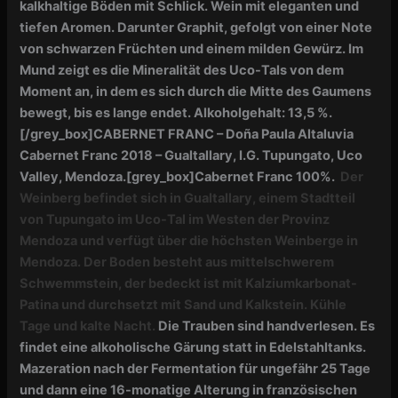
kalkhaltige Böden mit Schlick. Wein mit eleganten und
tiefen Aromen. Darunter Graphit, gefolgt von einer Note
von schwarzen Früchten und einem milden Gewürz. Im
Mund zeigt es die Mineralität des Uco-Tals von dem
Moment an, in dem es sich durch die Mitte des Gaumens
bewegt, bis es lange endet. Alkoholgehalt: 13,5 %.
[/grey_box]
CABERNET FRANC – Doña Paula Altaluvia
Cabernet Franc 2018 – Gualtallary, I.G. Tupungato, Uco
Valley, Mendoza.
[grey_box]
Cabernet Franc 100%.
Der
Weinberg befindet sich in Gualtallary, einem Stadtteil
von Tupungato im Uco-Tal im Westen der Provinz
Mendoza und verfügt über die höchsten Weinberge in
Mendoza. Der Boden besteht aus mittelschwerem
Schwemmstein, der bedeckt ist mit Kalziumkarbonat-
Patina und durchsetzt mit Sand und Kalkstein. Kühle
Tage und kalte Nacht.
Die Trauben sind handverlesen. Es
findet eine alkoholische Gärung statt in Edelstahltanks.
Mazeration nach der Fermentation für ungefähr 25 Tage
und dann eine 16-monatige Alterung in französischen