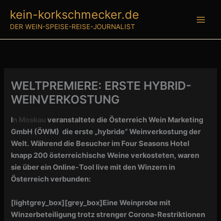
Zum
kein-korkschmecker.de
Inhalt
DER WEIN-SPEISE-REISE-JOURNALIST
springen
WELTPREMIERE: ERSTE HYBRID-
WEINVERKOSTUNG
I
n Moskau
veranstaltete die Österreich Wein Marketing
GmbH (ÖWM) die erste „hybride“ Weinverkostung der
Welt. Während die Besucher im Four Seasons Hotel
knapp 200 österreichische Weine verkosteten, waren
sie über ein Online-Tool live mit den Winzern in
Österreich verbunden:
[lightgrey_box][grey_box]Eine Weinprobe mit
Winzerbeteiligung trotz strenger Corona-Restriktionen