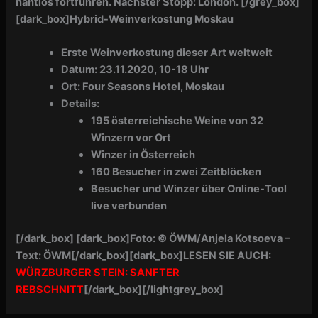
nahtlos fortführen. Nächster Stopp: London.
[/grey_box]
[dark_box]
Hybrid-Weinverkostung Moskau
Erste Weinverkostung dieser Art weltweit
Datum: 23.11.2020, 10-18 Uhr
Ort: Four Seasons Hotel, Moskau
Details:
195 österreichische Weine von 32
Winzern vor Ort
Winzer in Österreich
160 Besucher in zwei Zeitblöcken
Besucher und Winzer über Online-Tool
live verbunden
[/dark_box]
[dark_box]Foto: © ÖWM/Anjela Kotsoeva –
Text: ÖWM
[/dark_box]
[dark_box]LESEN SIE AUCH:
WÜRZBURGER STEIN: SANFTER
REBSCHNITT
[/dark_box][/lightgrey_box]