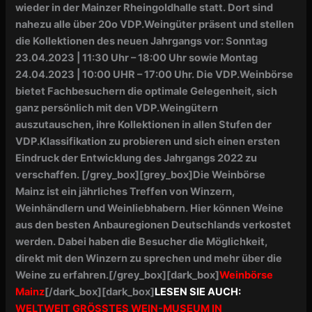
wieder in der Mainzer Rheingoldhalle statt. Dort sind
nahezu alle über 20o VDP.Weingüter präsent und stellen
die Kollektionen des neuen Jahrgangs vor:
Sonntag
23.04.2023 | 11:30 Uhr – 18:00 Uhr sowie
Montag
24.04.2023 | 10:00 UHR – 17:00 Uhr. Die VDP.Weinbörse
bietet Fachbesuchern die optimale Gelegenheit, sich
ganz persönlich mit den VDP.Weingütern
auszutauschen, ihre Kollektionen in allen Stufen der
VDP.Klassifikation zu probieren und sich einen ersten
Eindruck der Entwicklung des Jahrgangs 2022 zu
verschaffen.
[/grey_box][grey_box]
Die Weinbörse
Mainz ist ein jährliches Treffen von Winzern,
Weinhändlern und Weinliebhabern. Hier können Weine
aus den besten Anbauregionen Deutschlands verkostet
werden. Dabei haben die Besucher die Möglichkeit,
direkt mit den Winzern zu sprechen und mehr über die
Weine zu erfahren.
[/grey_box]
[dark_box]
Weinbörse
Mainz
[/dark_box]
[dark_box]
LESEN SIE AUCH:
WELTWEIT GRÖSSTES WEIN-MUSEUM IN