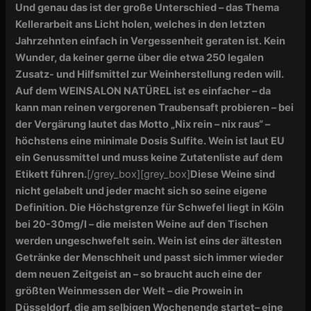
Und genau das ist der große Unterschied – das Thema
Kellerarbeit ans Licht holen, welches in den letzten
Jahrzehnten einfach in Vergessenheit geraten ist. Kein
Wunder, da keiner gerne über die etwa 250 legalen
Zusatz- und Hilfsmittel zur Weinherstellung reden will.
Auf dem WEINSALON NATÜREL ist es einfacher – da
kann man reinen vergorenen Traubensaft probieren – bei
der Vergärung lautet das Motto „Nix rein – nix raus“ –
höchstens eine minimale Dosis Sulfite. Wein ist laut EU
ein Genussmittel und muss keine Zutatenliste auf dem
Etikett führen.
[/grey_box]
[grey_box]
Diese Weine sind
nicht gelabelt und jeder macht sich so seine eigene
Definition. Die Höchstgrenze für Schwefel liegt in Köln
bei 20-30mg/l – die meisten Weine auf den Tischen
werden ungeschwefelt sein. Wein ist eins der ältesten
Getränke der Menschheit und passt sich immer wieder
dem neuen Zeitgeist an – so braucht auch eine der
größten Weinmessen der Welt – die Prowein in
Düsseldorf, die am selbigen Wochenende startet– eine