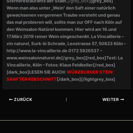
Sternerestaurants der Stadt.
[/grey_box]
[grey_box]
Wenn man also unter „Wein“ den Saft einer natürlich
gewachsenen vergorenen Traube versteht und genau
das mal probieren will, sollte man zur OFF nach Köln auf
den Weinsalon Natürel kommen. Hier wird am 16.und
17.März 2019 reiner Wein eingeschenkt. La Vincaillerie –
vin naturel, Surk-ki Schrade, Leostrasse 57, 50823 Köln –
http://www.la-vincaillerie.de
0172 5926537 –
www.weinsalonnaturel.de
[/grey_box][red_box]Text: La
Vincaillerie, Köln – Fotos: Klaus Feldkeller[/red_box]
[dark_box]LESEN SIE AUCH:
WÜRZBURGER STEIN:
SANFTER REBSCHNITT
[/dark_box]
[/lightgrey_box]
ZURÜCK
WEITER