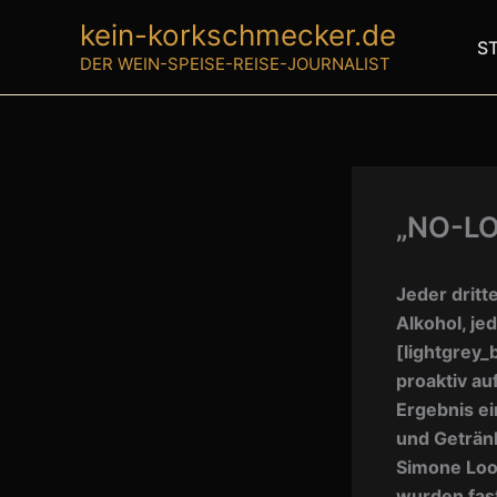
Zum
kein-korkschmecker.de
Inhalt
S
DER WEIN-SPEISE-REISE-JOURNALIST
springen
„NO-L
Jeder dritt
Alkohol, je
[lightgrey_
proaktiv au
Ergebnis ei
und Getränk
Simone Loo
wurden fas