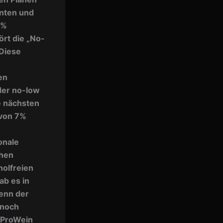
enten und
7%
ört die „No-
Diese
n
en
der no-low
e nächsten
 von 7%
onale
ühen
holfreien
ab es in
wenn der
 noch
e ProWein