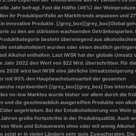
uelle Jahr befragt. Fast die Hälfte (46%) der Weinproduz
len ihr Produktportfolio an Markttrends anpassen und 2
 in innovative Produkte. [/grey_box][grey_box]Global geh
orie zu den am stärksten wachsenden Getränkesparten. 
 Produktkategorie besteht überwiegend aus alkoholische
die entalkoholisiert wurden oder einen deutlich geringer
il Alkohol enthalten. Laut IWSR hat der globale Umsatz 
m Jahr 2022 den Wert von $22 Mrd. überschritten. Für di
bis 2026 wird laut IWSR eine jährliche Umsatzsteigerung
der mit 90% den Hauptwachstumsanteil der gesamten
nche repräsentiert.[/grey_box][grey_box] Das internati
es no-low Marktes wurde bisher vor allem durch die fr
n und die geschmacklich ausgereiften Produkte von alko
Cider angetrieben. Bei der Entalkoholisierung von Wein g
 Jahren große Fortschritte in der Produktqualität. Auch 
l von Wein und Schaumwein ohne oder mit wenig Alkohol
 so zeigt er in vielen Ländern sehr gute Zuwachsraten. Di