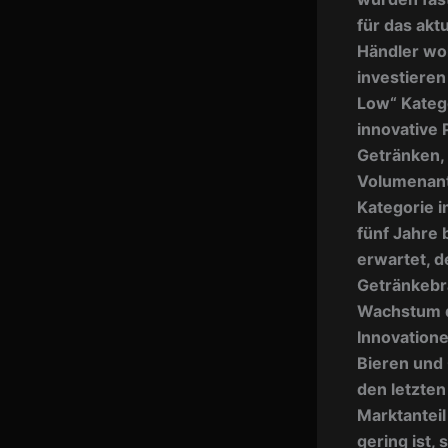
für das akt
Händler wol
investieren
Low“ Kateg
innovative
Getränken, 
Volumenante
Kategorie i
fünf Jahre 
erwartet, 
Getränkebra
Wachstum d
Innovatione
Bieren und 
den letzten
Marktantei
gering ist,