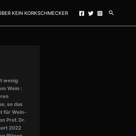
Suchen
ÜBER KEIN KORKSCHMECKER
it wenig
tem Wein :
eren
se, so das
t für Wein-
n Prof. Dr.
port 2022
en Plänen