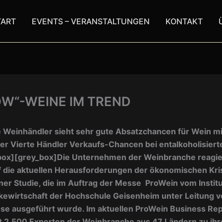
TART
EVENTS – VERANSTALTUNGEN
KONTAKT
OW“-WEINE IM TREND
e Weinhändler sieht sehr gute Absatzchancen für Wein m
der Vierte Händler Verkaufs-Chancen bei entalkoholisier
box][grey_box]
Die Unternehmen der Weinbranche reagi
f die aktuellen Herausforderungen der ökonomischen Kri
ner Studie, die im Auftrag der Messe ProWein vom Institu
ewirtschaft der Hochschule Geisenheim unter Leitung vo
se ausgeführt wurde. I
m aktuellen ProWein Business Re
t 2.500 Experten der Weinbranche aus 47 Ländern zu ihr