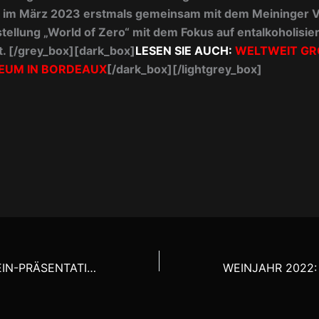
b im März 2023 erstmals gemeinsam mit dem Meininger V
ellung „World of Zero“ mit dem Fokus auf entalkoholisie
t.
[/grey_box][dark_box]
LESEN SIE AUCH:
WELTWEIT GR
EUM IN BORDEAUX
[/dark_box][/lightgrey_box]
STEIERISCHE WEIN-PRÄSENTATION IN WIEN