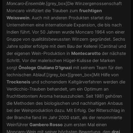
[grey_box]Die Winzergenossenschaft
Moncaro-Ensemble.
Moncaro vinifiziert die Trauben zum
fruchtigen
Weisswein
. Auch mit anderen Produkten startet das
Unternehmen eine internationale Expansion, die bis nach
Indien führt. Vor 50 Jahren wurde Moncaro 1964 von einer
Gruppe von qualitätsbewussten Winzern gegründet. Sechs
Jahre später erfolgte mit dem Bau der Kellerei (
Cantina)
und
der eigenen Wein-Produktion in
Montecarotto
der nächste
Schritt. Vor der malerischen Hügel-Kulisse der Marken
sorgt
Önologe Giuliano D’Ignazi
mit seinem Team für den
technischen Ablauf.[/grey_box][green_box]Mit Hilfe von
Trockeneis
und schonendem Kaltgärverfahren werden die
Verdicchio-Trauben behandelt, um ein Optimum an
fruchtbetontem Aroma herauszuholen. Seit 1981 gehören
die Methoden des biologischen und nachhaltigen Anbaus
bei der Weinproduktion dazu. Mit Erfolg. Der Ritterschlag in
der Branche fand im Jahr 2000 statt, als der renommierte
Weinführer
Gambero Rosso
zum ersten Mal einen
Moncaro-Wein mit seiner höchsten Bewertung, den
drei