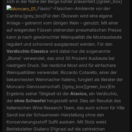
sich in der Nähe der Berge kühler präsentiert.[/green_box]
„Fiasko“-Flaschen-Ambiente vor der
Cantina.
[grey_box]Für den Ökowein wird eine eigene
Anlage – getrennt vom übrigen Wein – genutzt. Mit einer
auf wiegenden Füssen stehenden pneumatischen Presse
kann je nach gewünschter Weinqualität die Mostausbeute
reguliert und schonend ausgepresst werden. Für den
Verdicchio Classico
wird dabei nur die sogenannte
„Blume“ verwendet, das sind 30 Prozent Ausbeute bei
niedrigem Druck. Der restliche Most wird für einfachere
Weinqualitäten verwendet. Riccardo Cotarello, einer der
bekanntesten Weinmacher Italiens, fungiert als Berater der
Moncaro-Genossenschaft. [/grey_box][green_box]Ein
Ergebnis seiner Tätigkeit ist der
Atavico,
ein Verdicchio,
der
ohne Schwefel
hergestellt wird. Dies ein Resultat des
italienischen Wine Research Team, das auch schon für Villa
Sandi bei der Schaumwein-Herstellung ohne den
Konservierungsstoff Sulfit auskam. Mit Stolz weist
Betriebsleiter Giuliano D’Ignazi auf die zahlreichen