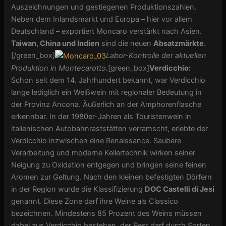
Auszeichnungen und gestiegenen Produktionszahlen.
Neben dem Inlandsmarkt und Europa – hier vor allem
Deutschland – exportiert Moncaro verstärkt nach Asien.
Taiwan, China und Indien
sind die neuen
Absatzmärkte
.
[/green_box]
Labor-Kontrolle der aktuellen
Produktion in Montecarotto.
[green_box]
Verdicchio:
Schon seit dem 14. Jahrhundert bekannt, war Verdicchio
lange lediglich ein Weißwein mit regionaler Bedeutung in
der Provinz Ancona. Äußerlich an der Amphorenflasche
erkennbar. In der 1980er-Jahren als Touristenwein in
italienischen Autobahnraststätten verramscht, erlebte der
Verdicchio inzwischen eine Renaissance. Saubere
Verarbeitung und moderne Kellertechnik wirken seiner
Neigung zu Oxidation entgegen und bringen seine feinen
Aromen zur Geltung. Nach den kleinen befestigten Dörfern
in der Region wurde die Klassifizierung
DOC Castelli di Jesi
genannt. Diese Zone darf ihre Weine als Classico
bezeichnen. Mindestens 85 Prozent des Weins müssen
dabei aus Verdicchio bestehen, der Rest darf durch Sorten