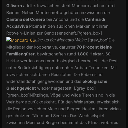
Gläsern
adelte. Inzwischen steht Moncaro auch auf drei
Beinen. Neben Montecarotto gehören inzwischen die
Cantina del Conero
bei Ancona und die
Cantina di
Acquaviva
Picena in den südlichen Marken mit ihren
Rotwein-Linien zur Genossenschaft.[/green_box]
[grey_box]Die
Line-up der Moncaro-Weine.
Mitglieder der Kooperative, darunter
70 Prozent kleine
Familiengüter
, bewirtschaften rund
1.800 Hektar
. 60
Hektar werden anerkannt biologisch bearbeitet – der Rest
unter Berücksichtigung naturnaher Anbau-Techniken. Mit
inzwischen sichtbaren Resultaten. Die Reben sind
widerstandsfähiger geworden und das
ökologische
Gleichgewicht
wieder hergestellt. [/grey_box]
[green_box]Nützlinge, Vögel und wilde Tieren sind in die
Weinberge zurückgekehrt. Für den Weinanbau erweist sich
die Region zwischen Meer und Bergen ideal mit ihren vielen
geschützten Tälern und Senken. Das Wechselspiel
zwischen Meer und Bergen bestimmt das Klima, wobei es