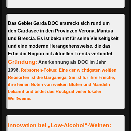
Das Gebiet Garda DOC erstreckt sich rund um
den Gardasee in den Provinzen Verona, Mantua
und Brescia. Es ist bekannt für seine Vielseitigkeit
und eine moderne Herangehensweise, die das
Erbe der Region mit aktuellen Trends verbindet.
Gründung:
Anerkennung als DOC im Jahr
1996.
Rebsorten-Fokus: Eine der wichtigsten weißen
Rebsorten ist die Garganega. Sie ist für ihre Frische,
ihre feinen Noten von weißen Blüten und Mandeln
bekannt und bildet das Rückgrat vieler lokaler
Weißweine.
Innovation bei „Low-Alcohol“-Weinen: