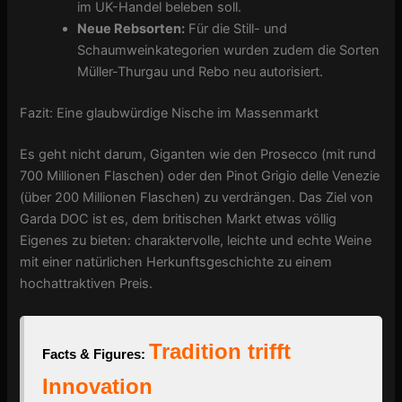
im UK-Handel beleben soll.
Neue Rebsorten:
Für die Still- und
Schaumweinkategorien wurden zudem die Sorten
Müller-Thurgau und Rebo neu autorisiert.
Fazit: Eine glaubwürdige Nische im Massenmarkt
Es geht nicht darum, Giganten wie den Prosecco (mit rund
700 Millionen Flaschen) oder den Pinot Grigio delle Venezie
(über 200 Millionen Flaschen) zu verdrängen. Das Ziel von
Garda DOC ist es, dem britischen Markt etwas völlig
Eigenes zu bieten: charaktervolle, leichte und echte Weine
mit einer natürlichen Herkunftsgeschichte zu einem
hochattraktiven Preis.
Tradition trifft
Facts & Figures:
Innovation