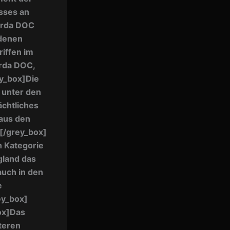
sses an
arda DOC
edenen
iffen im
rda DOC,
y_box]
Die
 unter den
ächtliches
 aus den
[/grey_box]
n Kategorie
gland das
auch in den
e
ey_box]
ox]
Das
iteren