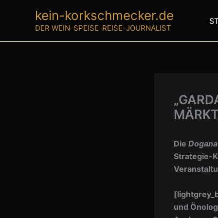
Zum
kein-korkschmecker.de
Inhalt
S
DER WEIN-SPEISE-REISE-JOURNALIST
springen
„GARD
MÄRK
Die
Dogana
Strategie-
Veranstaltu
[lightgrey_
und Önologi