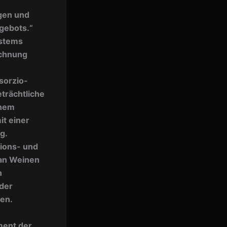
gen und
gebots.“
ystems
ichnung
sorzio-
trächtliche
inem
t einer
g.
tions- und
 an Weinen
n
der
ren.
ment der