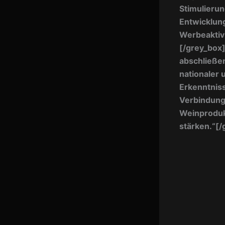
Stimulierun
Entwicklung
Werbeaktivi
[/grey_box
abschließen
nationaler 
Erkenntniss
Verbindung
Weinproduk
stärken.“
[/