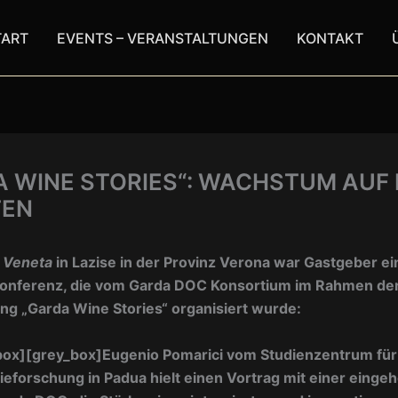
TART
EVENTS – VERANSTALTUNGEN
KONTAKT
A WINE STORIES“: WACHSTUM AUF
TEN
 Veneta
in Lazise in der Provinz Verona war Gastgeber ei
Konferenz, die vom Garda DOC Konsortium im Rahmen de
ng „Garda Wine Stories“ organisiert wurde:
box]
[grey_box]
Eugenio Pomarici vom Studienzentrum fü
eforschung in Padua hielt einen Vortrag mit einer einge