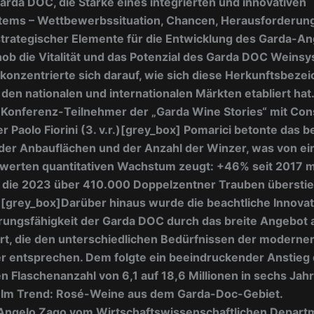
arda DOC, die Stärke eines integrierten und innovativen
tems – Wettbewerbssituation, Chancen, Herausforderun
strategischer Elemente für die Entwicklung des Garda-An
hob die Vitalität und das Potenzial des Garda DOC Weins
konzentrierte sich darauf, wie sich diese Herkunftsbeze
f den nationalen und internationalen Märkten etabliert hat.
]
Konferenz-Teilnehmer der „Garda Wine Stories“ mit Con
 Paolo Fiorini (3. v.r.)
[grey_box]
Pomarici betonte das be
er Anbauflächen und der Anzahl der Winzer, was von e
erten quantitativen Wachstum zeugt: +46% seit 2017 mi
, die 2023 über 410.000 Doppelzentner Trauben überstie
][grey_box]
Darüber hinaus wurde die beachtliche Innova
erungsfähigkeit der Garda DOC durch das breite Angebot
rt, die den unterschiedlichen Bedürfnissen der moderne
r entsprechen. Dem folgte ein beeindruckender Anstieg 
n Flaschenanzahl von 6,1 auf 18,6 Millionen in sechs Jah
]
Im Trend: Rosé-Weine aus dem Garda-Doc-Gebiet.
Angelo Zago vom Wirtschaftswissenschaftlichen Depart