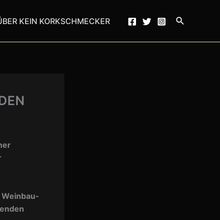
Suchen
ÜBER KEIN KORKSCHMECKER
 DEN
ner
r
r Weinbau-
henden