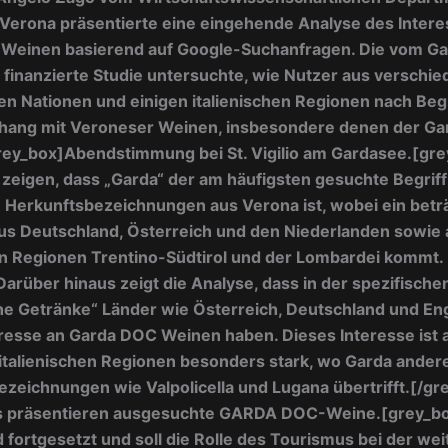
 Verona präsentierte eine eingehende Analyse des Intere
Weinen basierend auf Google-Suchanfragen. Die vom G
finanzierte Studie untersuchte, wie Nutzer aus verschi
n Nationen und einigen italienischen Regionen nach Begr
ng mit Veroneser Weinen, insbesondere denen der Ga
rey_box]
Abendstimmung bei St. Vigilio am Gardasee.[gre
zeigen, dass „Garda“ der am häufigsten gesuchte Begriff
 Herkunftsbezeichnungen aus Verona ist, wobei ein betr
aus Deutschland, Österreich und den Niederlanden sowie
hen Regionen Trentino-Südtirol und der Lombardei kommt.
Darüber hinaus zeigt die Analyse, dass in der spezifische
he Getränke“ Länder wie Österreich, Deutschland und En
resse an Garda DOC Weinen haben. Dieses Interesse ist 
italienischen Regionen besonders stark, wo Garda ander
zeichnungen wie Valpolicella und Lugana übertrifft.
[/gr
 präsentieren ausgesuchte GARDA DOC-Weine.
[grey_b
d fortgesetzt und soll die Rolle des Tourismus bei der we