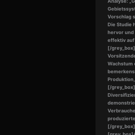
Analyse: „G
Gebietssys
Vorschlag 
Die Studie 
hervor und 
effektiv au
[/grey_box
Vorsitzender
Wachstum d
bemerkensw
Produktion
[/grey_box
Diversifizi
demonstrie
Verbrauche
produzierte
[/grey_box
[grey_box]