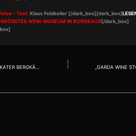
Fotos – Text:
Klaus Feldkeller
[/dark_box]
[dark_box]
LESE
 GRÖSSTES WEIN-MUSEUM IN BORDEAUX
[/dark_box]
_box]
MONTASIO: DELIKATER BERGKÄSE AUS DEM FRIAUL