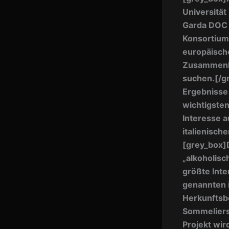
Universität
Garda DOC 
Konsortium 
europäische
Zusammenha
suchen.
[/g
Ergebnisse 
wichtigsten
Interesse 
italienisc
[grey_box]
„alkoholisc
größte Inte
genannten 
Herkunftsbe
Sommeliers
Projekt wir