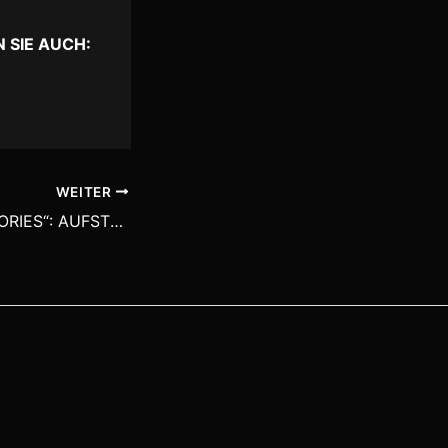
N SIE AUCH:
WEITER
„GARDA WINE STORIES“: AUFSTREBENDE WEIN-REGION