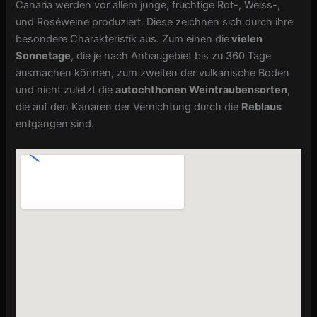
Canaria werden vor allem junge, fruchtige Rot-, Weiss-,
und Roséweine produziert. Diese zeichnen sich durch ihre
besondere Charakteristik aus. Zum einen die
vielen
Sonnetage
, die je nach Anbaugebiet bis zu 360 Tage
ausmachen können, zum zweiten der vulkanische Boden
und nicht zuletzt die
autochthonen Weintraubensorten
,
die auf den Kanaren der Vernichtung durch die
Reblaus
entgangen sind.