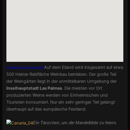
Auf dem Eiland wird insgesamt auf etwa
Größere Kartenansicht
500 Hektar Rebfläche Weinbau betrieben. Der große Teil
der Weingärten liegt in der unmittelbaren Umgebung der
Inselhauptstadt Las Palmas
. Die meisten vor Ort
produzierten Weine werden von Einheimischen und
Touristen konsumiert. Nur ein sehr geringer Teil gelangt
überhaupt auf das europäische Festland.
Ein Tänzchen, um die Mandelblüte zu feiern.