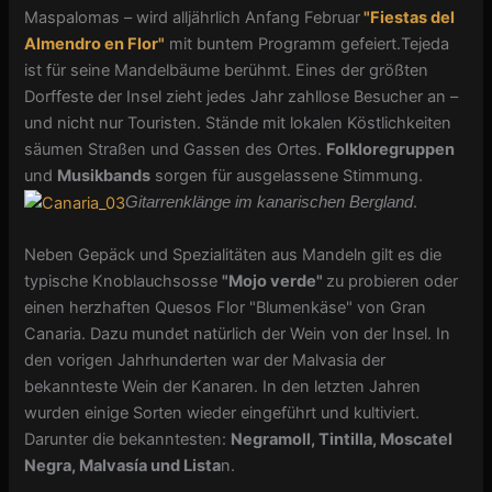
Maspalomas – wird alljährlich Anfang Februar
"Fiestas del
Almendro en Flor"
mit buntem Programm gefeiert.Tejeda
ist für seine Mandelbäume berühmt. Eines der größten
Dorffeste der Insel zieht jedes Jahr zahllose Besucher an –
und nicht nur Touristen. Stände mit lokalen Köstlichkeiten
säumen Straßen und Gassen des Ortes.
Folkloregruppen
und
Musikbands
sorgen für ausgelassene Stimmung.
.
Gitarrenklänge im kanarischen Bergland
Neben Gepäck und Spezialitäten aus Mandeln gilt es die
typische Knoblauchsosse
"Mojo verde"
zu probieren oder
einen herzhaften Quesos Flor "Blumenkäse" von Gran
Canaria. Dazu mundet natürlich der Wein von der Insel. In
den vorigen Jahrhunderten war der Malvasia der
bekannteste Wein der Kanaren. In den letzten Jahren
wurden einige Sorten wieder eingeführt und kultiviert.
Darunter die bekanntesten:
Negramoll, Tintilla, Moscatel
Negra, Malvasía und Lista
n.