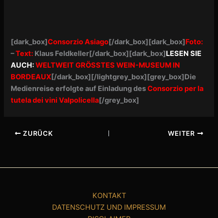
[dark_box]
Consorzio Asiago
[/dark_box]
[dark_box]
Foto:
–
Text:
Klaus Feldkeller
[/dark_box][dark_box]
LESEN SIE
AUCH:
WELTWEIT GRÖSSTES WEIN-MUSEUM IN
BORDEAUX
[/dark_box][/lightgrey_box][grey_box]Die
Medienreise erfolgte auf Einladung des
Consorzio per la
tutela dei vini Valpolicella
[/grey_box]
ZURÜCK
WEITER
KONTAKT
DATENSCHUTZ UND IMPRESSUM