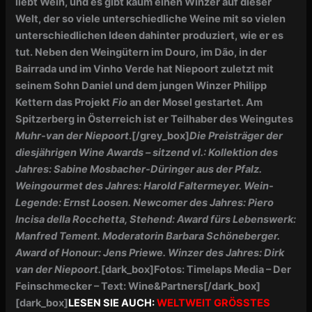
liebt Wein, und es gibt kaum einen Winzer auf dieser
Welt, der so viele unterschiedliche Weine mit so vielen
unterschiedlichen Ideen dahinter produziert, wie er es
tut. Neben den Weingütern im Douro, im Dão, in der
Bairrada und im Vinho Verde hat Niepoort zuletzt mit
seinem Sohn Daniel und dem jungen Winzer Philipp
Kettern das Projekt
Fio
an der Mosel gestartet. Am
Spitzerberg in Österreich ist er Teilhaber des Weingutes
Muhr-van der Niepoort
.[/grey_box]
Die Preisträger der
diesjährigen Wine Awards – sitzend vl.: Kollektion des
Jahres: Sabine Mosbacher-Düringer aus der Pfalz.
Weingourmet des Jahres: Harold Faltermeyer. Wein-
Legende: Ernst Loosen. Newcomer des Jahres: Piero
Incisa della Rocchetta, Stehend: Award fürs Lebenswerk:
Manfred Tement. Moderatorin Barbara Schöneberger.
Award of Honour: Jens Priewe. Winzer des Jahres: Dirk
van der Niepoort.
[dark_box]Fotos: Timelaps Media – Der
Feinschmecker – Text: Wine&Partners[/dark_box]
[dark_box]
LESEN SIE AUCH:
WELTWEIT GRÖSSTES