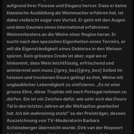
aufgrund ihrer Finesse und Eleganz hervor. Dass er keine
klassische Ausbildung als Weinmacher erfahren hat, ist
dabei vielleicht sogar von Vorteil. Er geht mit den Augen
und dem Gaumen eines international erfahrenen
Weinverkosters an die Weine einer Region heran. Er
sucht nach den speziellen Eigenheiten eines Terroirs, er
will die Eigenständigkeit eines Gebietes in den Weinen
spüren. Sein grösstes Credo ist aber, egal wo er
hinkommt, dass Wein leichtfüssig, erfrischend und
animierend sein muss.[/grey_box][grey_box] Selbst im
heissen und trockenen Douro gelingt es ihm, Weine mit
unglaublicher Lebendigkeit zu vinifzieren.
„Es ist eine
grosse Ehre, diese Trophäe mit nach Portugal nehmen zu
dürfen. Sie ist ein Zeichen dafür, wie sehr sich das Douro
Tal in den letzten Jahren an die Weltspitze gearbeitet
hat. Ich bin wahnsinnig stolz!
“ so der Preisträger, dessen
Auszeichnung von
TV-Moderatorin Barbara
Schöneberger überreicht wurde.
Dirk van der Niepoort