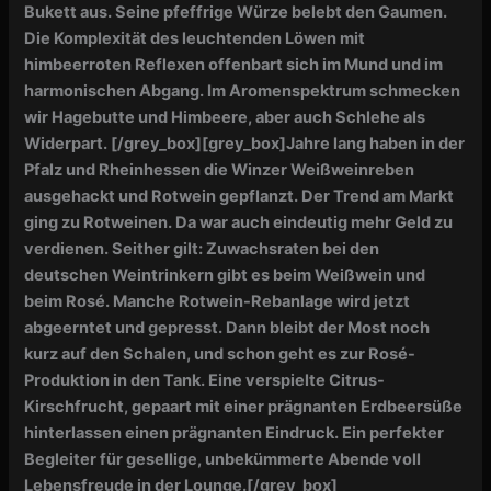
Bukett aus. Seine pfeffrige Würze
belebt den
Gaumen.
Die Komplexität des leuchtenden Löwen
mit
himbeerroten Reflexen
offenbart sich im Mund und im
harmonischen Abgang. Im Aromenspektrum schmecken
wir Hagebutte und Himbeere, aber auch Schlehe als
Widerpart. [/grey_box][grey_box]Jahre lang haben in der
Pfalz und Rheinhessen die Winzer Weißweinreben
ausgehackt und Rotwein gepflanzt. Der Trend am Markt
ging zu Rotweinen. Da war auch eindeutig mehr Geld zu
verdienen. Seither gilt: Zuwachsraten bei den
deutschen Weintrinkern gibt es beim Weißwein und
beim Rosé. Manche Rotwein-Rebanlage wird jetzt
abgeerntet und gepresst. Dann bleibt der Most noch
kurz auf den Schalen, und schon geht es zur Rosé-
Produktion in den Tank. Eine verspielte Citrus-
Kirschfrucht, gepaart mit einer prägnanten Erdbeersüße
hinterlassen einen prägnanten Eindruck. Ein perfekter
Begleiter für gesellige, unbekümmerte Abende voll
Lebensfreude in der Lounge.
[/grey_box]