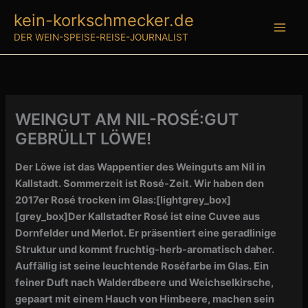
Zum
kein-korkschmecker.de
Inhalt
DER WEIN-SPEISE-REISE-JOURNALIST
springen
WEINGUT AM NIL-ROSÉ:GUT
GEBRÜLLT LÖWE!
Der Löwe ist das Wappentier des Weinguts am Nil in
Kallstadt. Sommerzeit ist Rosé-Zeit. Wir haben den
2017er Rosé trocken im Glas:
[lightgrey_box]
[grey_box]
Der Kallstadter Rosé ist eine Cuvee aus
Dornfelder und Merlot. Er präsentiert eine geradlinige
Struktur und kommt fruchtig-herb-aromatisch daher.
Auffällig ist seine leuchtende Roséfarbe im Glas. Ein
feiner Duft nach Walderdbeere und Weichselkirsche,
gepaart mit einem Hauch von Himbeere, machen sein