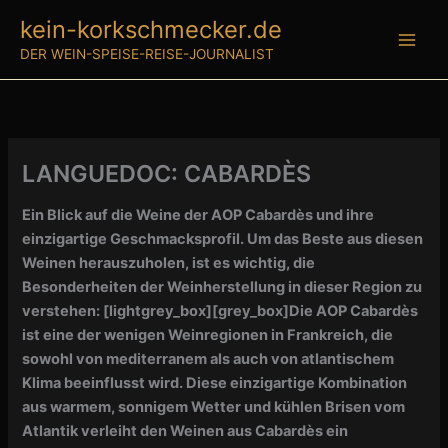
Zum
kein-korkschmecker.de
Inhalt
DER WEIN-SPEISE-REISE-JOURNALIST
springen
LANGUEDOC: CABARDÈS
Ein Blick auf die Weine der AOP Cabardès und ihre
einzigartige Geschmacksprofil. Um das Beste aus diesen
Weinen herauszuholen, ist es wichtig, die
Besonderheiten der Weinherstellung in dieser Region zu
verstehen:
[lightgrey_box][grey_box]
Die AOP Cabardès
ist eine der wenigen Weinregionen in Frankreich, die
sowohl von mediterranem als auch von atlantischem
Klima beeinflusst wird. Diese einzigartige Kombination
aus warmem, sonnigem Wetter und kühlen Brisen vom
Atlantik verleiht den Weinen aus Cabardès ein