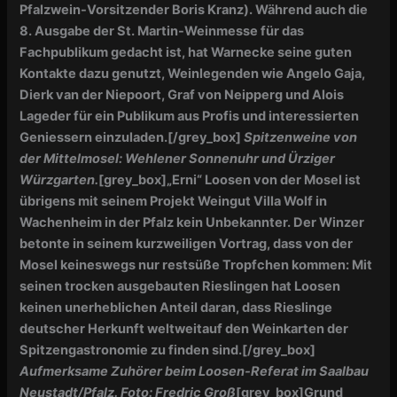
Pfalzwein-Vorsitzender Boris Kranz). Während auch die
8. Ausgabe der St. Martin-Weinmesse für das
Fachpublikum gedacht ist, hat Warnecke seine guten
Kontakte dazu genutzt, Weinlegenden wie Angelo Gaja,
Dierk van der Niepoort, Graf von Neipperg und Alois
Lageder für ein Publikum aus Profis und interessierten
Geniessern einzuladen.
[/grey_box]
Spitzenweine von
der Mittelmosel: Wehlener Sonnenuhr und Ürziger
Würzgarten.
[grey_box]
„Erni“ Loosen von der Mosel ist
übrigens mit seinem Projekt Weingut Villa Wolf in
Wachenheim in der Pfalz kein Unbekannter. Der Winzer
betonte in seinem kurzweiligen Vortrag, dass von der
Mosel keineswegs nur restsüße Tropfchen kommen: Mit
seinen trocken ausgebauten Rieslingen hat Loosen
keinen unerheblichen Anteil daran, dass Rieslinge
deutscher Herkunft weltweitauf den Weinkarten der
Spitzengastronomie zu finden sind.
[/grey_box]
Aufmerksame Zuhörer beim Loosen-Referat im Saalbau
Neustadt/Pfalz. Foto: Fredric Groß
[grey_box]Grund