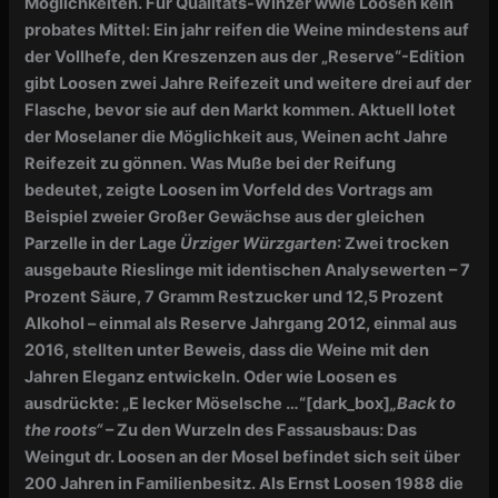
Möglichkeiten. Für Qualitäts-Winzer wwie Loosen kein
probates Mittel: Ein jahr reifen die Weine mindestens auf
der Vollhefe, den Kreszenzen aus der „Reserve“-Edition
gibt Loosen zwei Jahre Reifezeit und weitere drei auf der
Flasche, bevor sie auf den Markt kommen. Aktuell lotet
der Moselaner die Möglichkeit aus, Weinen acht Jahre
Reifezeit zu gönnen. Was Muße bei der Reifung
bedeutet, zeigte Loosen im Vorfeld des Vortrags am
Beispiel zweier Großer Gewächse aus der gleichen
Parzelle in der Lage
Ürziger Würzgarten
: Zwei trocken
ausgebaute Rieslinge mit identischen Analysewerten – 7
Prozent Säure, 7 Gramm Restzucker und 12,5 Prozent
Alkohol – einmal als Reserve Jahrgang 2012, einmal aus
2016, stellten unter Beweis, dass die Weine mit den
Jahren Eleganz entwickeln. Oder wie Loosen es
ausdrückte: „E lecker Möselsche …“[dark_box]
„Back to
the roots“
– Zu den Wurzeln des Fassausbaus: Das
Weingut dr. Loosen an der Mosel befindet sich seit über
200 Jahren in Familienbesitz. Als Ernst Loosen 1988 die