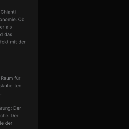
Chianti
ronomie. Ob
er als
nd das
fekt mit der
h Raum für
skutierten
.
ärung: Der
che. Der
le der