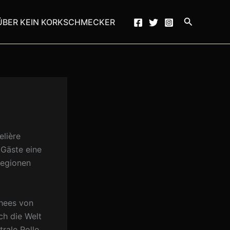
Suchen
ÜBER KEIN KORKSCHMECKER
lière
 Gäste eine
Regionen
chees von
ch die Welt
rale Rolle