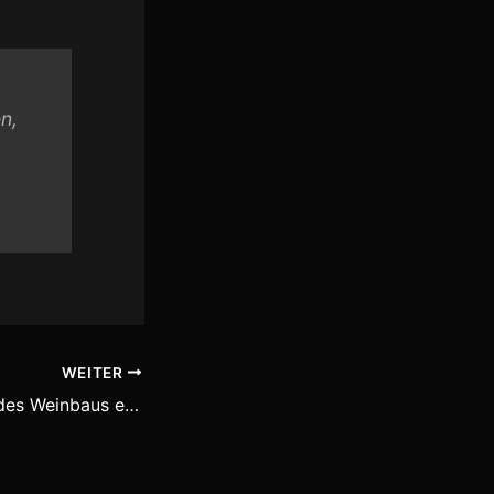
n,
WEITER
Georgien: Wiege des Weinbaus erobert deutschen Markt