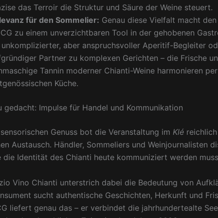
zise das Terroir die Struktur und Säure der Weine steuert.
levanz für den Sommelier:
Genau diese Vielfalt macht den 
CG zu einem unverzichtbaren Tool in der gehobenen Gast
 unkomplizierter, aber anspruchsvoller Aperitif-Begleiter od
efgründiger Partner zu komplexen Gerichten – die Frische u
inmaschige Tannin moderner Chianti-Weine harmonieren per
itgenössischen Küche.
eu gedacht: Impulse für Handel und Kommunikation
ensorischen Genuss bot die Veranstaltung im
Klé
reichlic
hen Austausch. Händler, Sommeliers und Weinjournalisten di
e die Identität des Chianti heute kommuniziert werden muss
io Vino Chianti unterstrich dabei die Bedeutung von Aufkl
sument sucht authentische Geschichten, Herkunft und Fris
G liefert genau das – er verbindet die jahrhundertealte See