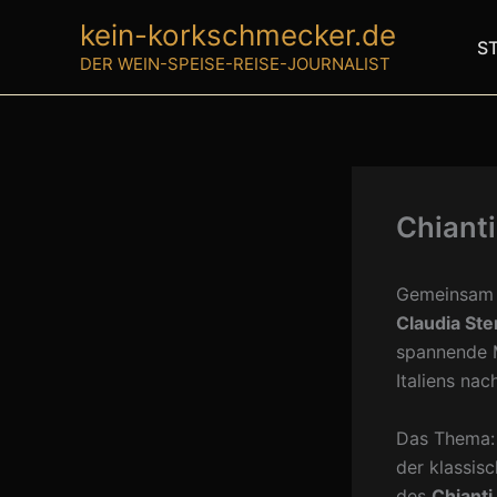
Zum
kein-korkschmecker.de
Inhalt
S
DER WEIN-SPEISE-REISE-JOURNALIST
springen
Chianti
Gemeinsam
Claudia Ste
spannende M
Italiens nac
Das Thema
der klassisc
des
Chiant