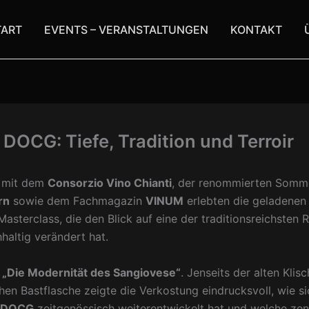
TART
EVENTS – VERANSTALTUNGEN
KONTAKT
 DOCG: Tiefe, Tradition und Terroir
 mit dem
Consorzio Vino Chianti
, der renommierten Somme
rn
sowie dem Fachmagazin
VINUM
erlebten die geladenen
asterclass, die den Blick auf eine der traditionsreichsten 
hhaltig verändert hat.
:
„Die Modernität des Sangiovese“
. Jenseits der alten Klis
hen Bastflasche zeigte die Verkostung eindrucksvoll, wie si
i DOCG
zeitgenössisch weiterentwickelt hat und welche zent