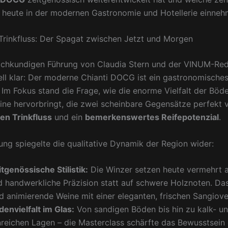
 heute in der modernen Gastronomie und Hotellerie einneh
 Trinkfluss: Der Spagat zwischen Jetzt und Morgen
achkundigen Führung von Claudia Stern und der VINUM-Red
ll klar: Der moderne Chianti DOCG ist ein gastronomische
Im Fokus stand die Frage, wie die enorme Vielfalt der Böde
ne hervorbringt, die zwei scheinbare Gegensätze perfekt v
en Trinkfluss
und ein
bemerkenswertes Reifepotenzial
.
ung spiegelte die qualitative Dynamik der Region wider:
tgenössische Stilistik:
Die Winzer setzen heute vermehrt a
d handwerkliche Präzision statt auf schwere Holznoten. Da
nd animierende Weine mit einer eleganten, frischen Sangiove
denvielfalt im Glas:
Von sandigen Böden bis hin zu kalk- u
nreichen Lagen – die Masterclass schärfte das Bewusstsein 