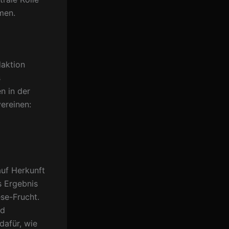
men.
aktion
s
n in der
ereinen:
uf Herkunft
s Ergebnis
se-Frucht.
nd
dafür, wie