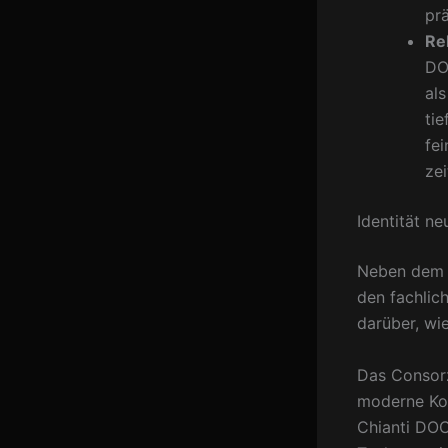
prä
Re
DO
als
ti
fe
ze
Identität n
Neben dem s
den fachlic
darüber, wi
Das Consorz
moderne Kon
Chianti DOC