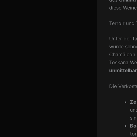
diese Weine
Terroir und
Unter der f
wurde schne
Chamäleon. 
Toskana Wei
unmittelbar
Die Verkost
Zei
un
si
Bo
to