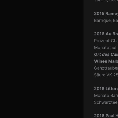
2015 Ramey
Barrique, B
2016 Au Bon
Prozent Cha
Monate auf 
Ort des Cal
Wines Malb
Ganztrauben
Säure,VK 2
2016 Littor
Monate Barr
Schwarztee
2016 Paul H