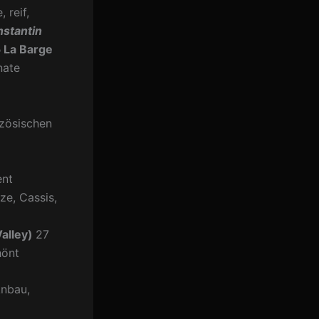
 reif,
nstantin
 La Barge
nate
zösischen
ent
ze, Cassis,
alley)
27
hönt
nbau,