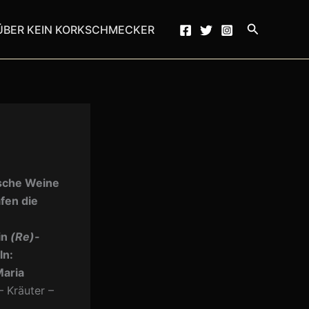
Suchen
ÜBER KEIN KORKSCHMECKER
ische Weine
fen die
in
(Re)-
ln:
Maria
 Kräuter –