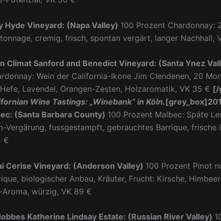
 Hyde Vineyard: (Napa Valley)
100 Prozent Chardonnay: 
atonnage, cremig, frisch, spontan vergärt, langer Nachhall,
 Climat Sanford and Benedict Vineyard: (Santa Ynez Val
rdonnay: Wein der California-Ikone Jim
Clendenen
, 20 Mon
Hefe, Lavendel, Orangen-Zesten, Holzaromatik, VK 35 €
[/
ifornian Wine Tastings: „Winebank“ in Köln.
[grey_box]201
ec: (Santa Barbara County)
100 Prozent Malbec: Späte Le
-Vergärung, fussgestampft, gebrauchtes Barrique, frische 
5 €
ai Cerise Vineyard: (Anderson Valley)
100 Prozent Pinot no
ique, biologischer Anbau, Kräuter, Frucht: Kirsche, Himbeer
-Aroma, würzig, VK 89 €
obbes Katherine Lindsay Estate: (Russian River Valley)
1