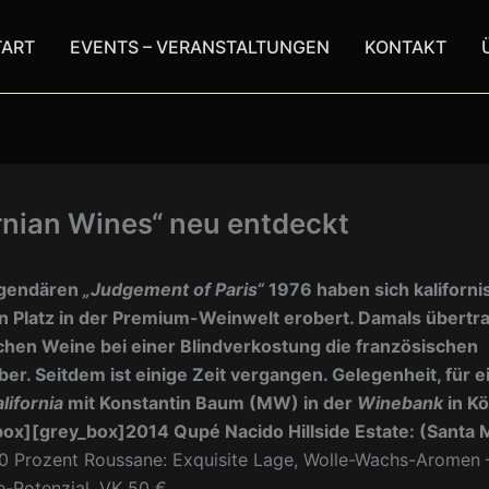
TART
EVENTS – VERANSTALTUNGEN
KONTAKT
rnian Wines“ neu entdeckt
egendären
„Judgement
of Paris“
1976 haben sich kaliforn
n Platz in der Premium-Weinwelt erobert. Damals übertra
hen Weine bei einer Blindverkostung die französischen
r. Seitdem ist einige Zeit vergangen. Gelegenheit, für e
lifornia
mit Konstantin Baum (MW) in der
Winebank
in Kö
box][grey_box]2014 Qupé Nacido Hillside Estate: (Santa 
0 Prozent Roussane: Exquisite Lage, Wolle-Wachs-Aromen –
fe-Potenzial, VK 50 €