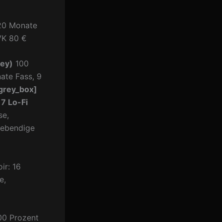
20 Monate
VK
80 €
ley)
100
ate Fass, 9
grey_box]
7 Lo-Fi
se,
lebendige
ir: 16
e,
00 Prozent