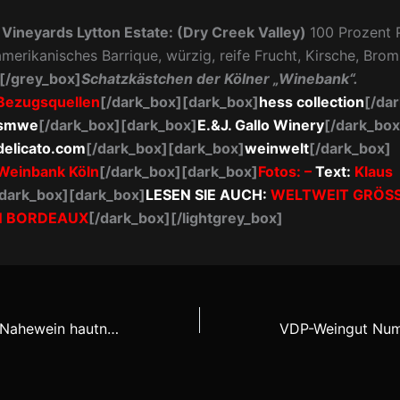
Vineyards Lytton Estate: (Dry Creek Valley)
100 Prozent P
merikanisches Barrique, würzig, reife Frucht, Kirsche, Brom
[/grey_box]
Schatzkästchen der Kölner „Winebank“.
Bezugsquellen
[/dark_box][dark_box]
hess collection
[/da
smwe
[/dark_box][dark_box]
E.&J. Gallo Winery
[/dark_box
delicato.com
[/dark_box][dark_box]
weinwelt
[/dark_box]
Weinbank Köln
[/dark_box]
[dark_box]
Fotos:
–
Text:
Klaus
/dark_box][dark_box]
LESEN SIE AUCH:
WELTWEIT GRÖSS
N BORDEAUX
[/dark_box][/lightgrey_box]
„Komm näher!“ – Nahewein hautnah erleben