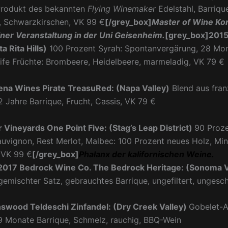
 Produkt des bekannten
Flying Winemaker
Edelstahl, Barrique,
, Schwarzkirschen,
VK 99 €
[/grey_box]
Master of Wine
Ko
ner Veranstaltung in der Uni Geisenheim.
[grey_box]2015
a Rita Hills)
100 Prozent Syrah:
Spontanvergärung,
28 Mo
eife Früchte: Brombeere, Heidelbeere, marmeladig, VK 79 €
ena Wines Pirate TreasuRed: (Napa Valley)
Blend aus fran
2 Jahre Barrique, Frucht, Cassis, VK 79 €
 Vineyards One Point Five: (Stag’s Leap District)
90 Proz
uvignon, Rest Merlot, Malbec: 100 Prozent neues Holz, Min
,
VK 99 €
[/grey_box]
Phalanx der kalifornischen Weine.
2017 Bedrock Wine Co. The Bedrock Heritage: (Sonoma V
gemischter Satz, gebrauchtes Barrique, ungefiltert, ungesc
swood Teldeschi Zinfandel: (Dry Creek Valley)
Gobelet-A
9 Monate Barrique, Schmelz, rauchig, BBQ-Wein