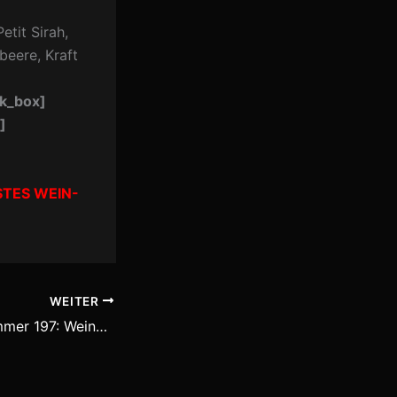
etit Sirah,
beere, Kraft
rk_box]
]
TES WEIN-
WEITER
VDP-Weingut Nummer 197: Weingut Burggarten/Heppingen/Ahr