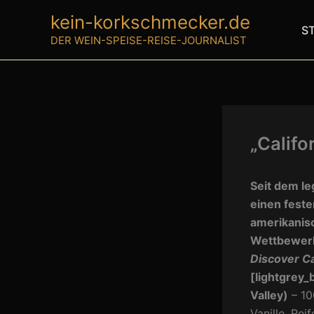
Zum
kein-korkschmecker.de
Inhalt
S
DER WEIN-SPEISE-REISE-JOURNALIST
springen
„Califo
Seit dem l
einen feste
amerikanisc
Wettbewerbe
Discover Ca
[lightgrey_
Valley)
– 10
Vanille, Rei