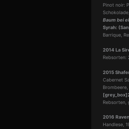
Pinot noir:
Schokolade
Baum bei ei
Syrah: (Sant
Barrique, R
2014 La Sir
Rebsorten: 
2015 Shafer
Cabernet Sa
Brombeere
[grey_box]
Rebsorten, 
2016 Raven
Handlese, 1