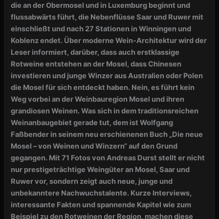
die an der Obermosel und in Luxemburg beginnt und
flussabwärts führt, die Nebenflüsse Saar und Ruwer mit
einschließt und nach 27 Stationen in Winningen und
Koblenz endet. Über moderne Wein-Architektur wird der
Leser informiert, darüber, dass auch erstklassige
Rotweine entstehen an der Mosel, dass Chinesen
investieren und junge Winzer aus Australien oder Polen
die Mosel für sich entdeckt haben. Nein, es führt kein
Weg vorbei an der Weinbauregion Mosel und ihren
grandiosen Weinen. Was sich in dem traditionsreichen
Weinanbaugebiet gerade tut, dem ist
Wolfgang
Faßbender
in seinem neu erschienenen Buch
„Die neue
Mosel – von Weinen und Winzern“
auf den Grund
gegangen. Mit 71 Fotos von
Andreas Durst
stellt er nicht
nur prestigeträchtige Weingüter an
Mosel, Saar und
Ruwer
vor, sondern zeigt auch neue, junge und
unbekanntere Nachwuchstalente. Kurze
Interviews
,
interessante Fakten und spannende Kapitel wie zum
Beispiel zu den Rotweinen der Region, machen diese