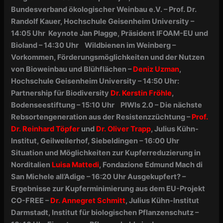
Bundesverband ökologischer Weinbau e.V. –
Prof. Dr.
Randolf Kauer, Hochschule Geisenheim University –
14:05 Uhr Keynote
Jan Plagge, Präsident IFOAM-EU und
Bioland –
14:30 Uhr Wildbienen im Weinberg –
Vorkommen, Förderungsmöglichkeiten und der Nutzen
von Bioweinbau und Blühflächen –
Deniz Uzman
,
Hochschule Geisenheim University –
14:50 Uhr:
Partnership für Biodiversity
Dr. Kerstin Fröhle
,
Bodenseestiftung –
15:10 Uhr PIWIs 2.0 – Die nächste
Rebsortengeneration aus der Resistenzzüchtung –
Prof.
Dr. Reinhard Töpfer
und
Dr. Oliver Trapp
, Julius Kühn-
Institut, Geilweilerhof, Siebeldingen –
16:00 Uhr
Situation und Möglichkeiten zur Kupferreduzierung in
Norditalien
Luisa Mattedi
, Fondazione Edmund Mach di
San Michele all’Adige –
16:20 Uhr Ausgekupfert? –
Ergebnisse zur Kupferminimierung aus dem EU-Projekt
CO-FREE –
Dr. Annegret Schmitt
, Julius Kühn-Institut
Darmstadt, Institut für biologischen Pflanzenschutz –