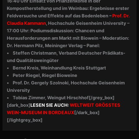
16:40 Uhr Einsatz von Pflanzenkohle in der
Kompostherstellung und im Weinbau: Ergebnisse erster
Feldversuche und Effekte auf das Bodenleben –
Prof. Dr.
Claudia Kammann
, Hochschule Geisenheim University –
17:00 Uhr: Podiumsdiskussion: Chancen und
Herausforderungen am Markt mit Biowein –
Moderation:
Dr. Hermann Pilz, Meininger Verlag – Panel:
• Steffen Christmann, Verband Deutscher Prädikats-
und Qualitätsweingüter
• Bernd Kreis, Weinhandlung Kreis Stuttgart
• Peter Riegel, Riegel Bioweine
• Prof. Dr. Gergely Szolnoki, Hochschule Geisenheim
University
• Tobias Zimmer, Weingut Hirschhof
[/grey_box]
[dark_box]
LESEN SIE AUCH:
WELTWEIT GRÖSSTES
WEIN-MUSEUM IN BORDEAUX
[/dark_box]
[/lightgrey_box]