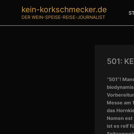
Zum
kein-korkschmecker.de
Inhalt
S
DER WEIN-SPEISE-REISE-JOURNALIST
springen
501: K
“501”! Man
biodynamisc
Vorbereitun
Messe am 1
das Hornki
Nomen est 
ist es reif
Spitzenwein