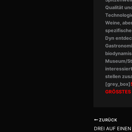
Qualität un
Technologi
Weine, aber
spezifische
Dyn entdeck
Gastronomi
biodynamis
Museum/Stä
interessier
stellen zu
[grey_box]
GRÖSSTES
ZURÜCK