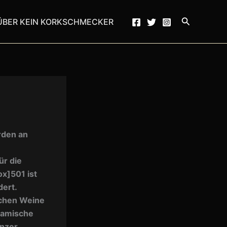
Suchen
ÜBER KEIN KORKSCHMECKER
rden an
ür die
x]501 ist
ert.
chen Weine
ynamische
nzer.