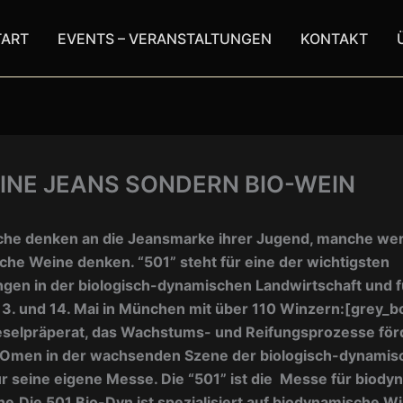
TART
EVENTS – VERANSTALTUNGEN
KONTAKT
EINE JEANS SONDERN BIO-WEIN
che denken an die Jeansmarke ihrer Jugend, manche we
he Weine denken. “501” steht für eine der wichtigsten
gen in der biologisch-dynamischen Landwirtschaft und f
3. und 14. Mai in München mit über 110 Winzern:
[grey_bo
eselpräperat, das Wachstums- und Reifungsprozesse förd
Omen in der wachsenden Szene der biologisch-dynamis
 für seine eigene Messe. Die “501” ist die Messe für biod
e.Die 501 Bio-Dyn ist spezialisiert auf biodynamische Wi