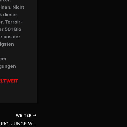
inen. Nicht
k dieser
r. Terroir-
er 501 Bio
r aus der
igsten
dem
igungen
LTWEIT
WEITER
WEINFEST SIEGBURG: JUNGE WINZER – KREATIVE WEINE