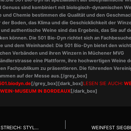
d Genuss sind kombiniert mit biologisch-dynamischen We
e und Chemie bestimmen die Qualität und den Geschmac
 der Boden, das Klima und die Geschicklichkeit der Winze
 und authentische Weine sind das Ergebnis, das Sie auf d
en können. Die 501 Bio-Dyn richtet sich an Fachbesuche
e und dem Weinhandel: Die 501 Bio-Dyn bietet den wicht
chen Verbänden und ihren Winzern in Müchener MVG
ndlerstrasse eine Plattform, ihre hochwertigen Weine 
ten Fachpublikum zu präsentieren. Die führenden Verein
sammen auf der Messe aus.
[/grey_box]
501.biodyn.de
[/grey_box]
[dark_box]
LESEN SIE AUCH:
WE
 WEIN-MUSEUM IN BORDEAUX
[/dark_box]
DREI AUF EINEN STREICH: STYLISCHE BOCKSBEUTEL ZUR WÜRZBURGER LANDESGARTENSCHAU